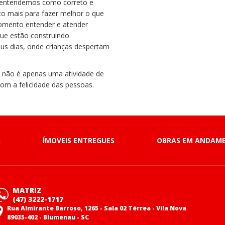
s entendemos como correto e
o mais para fazer melhor o que
omento entender e atender
ue estão construindo
s dias, onde crianças despertam
 não é apenas uma atividade de
om a felicidade das pessoas.
A
ÍMOVEIS ENTREGUES
OBRAS EM ANDAM
MATRIZ
(47) 3222-1717
Rua Almirante Barroso, 1265 - Sala 02 Térrea - Vila Nova
89035-402 - Blumenau - SC