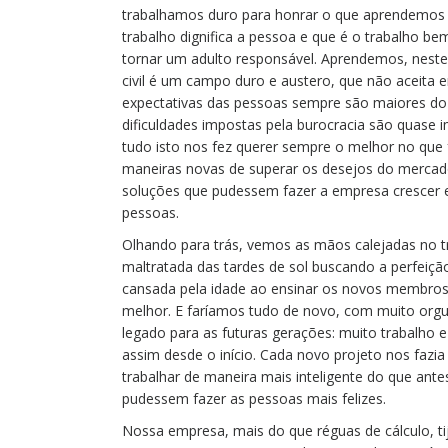
trabalhamos duro para honrar o que aprendemos 
trabalho dignifica a pessoa e que é o trabalho b
tornar um adulto responsável. Aprendemos, neste
civil é um campo duro e austero, que não aceita 
expectativas das pessoas sempre são maiores do
dificuldades impostas pela burocracia são quase i
tudo isto nos fez querer sempre o melhor no que
maneiras novas de superar os desejos do mercado
soluções que pudessem fazer a empresa crescer e
pessoas.
Olhando para trás, vemos as mãos calejadas no t
maltratada das tardes de sol buscando a perfeição
cansada pela idade ao ensinar os novos membros
melhor. E faríamos tudo de novo, com muito org
legado para as futuras gerações: muito trabalho e 
assim desde o início. Cada novo projeto nos fazi
trabalhar de maneira mais inteligente do que ant
pudessem fazer as pessoas mais felizes.
Nossa empresa, mais do que réguas de cálculo, ti