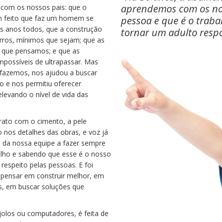
aprendemos com os noss
com os nossos pais: que o
em feito que faz um homem se
pessoa e que é o trab
s anos todos, que a construção
tornar um adulto respo
erros, mínimos que sejam; que as
 que pensamos; e que as
mpossíveis de ultrapassar. Mas
 fazemos, nos ajudou a buscar
 e nos permitiu oferecer
levando o nível de vida das
rato com o cimento, a pele
 nos detalhes das obras, e voz já
 da nossa equipe a fazer sempre
ulho e sabendo que esse é o nosso
respeito pelas pessoas. E foi
a pensar em construir melhor, em
es, em buscar soluções que
jolos ou computadores, é feita de