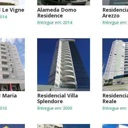
l Le Vigne
Alameda Domo
Residencia
Residence
Arezzo
2014
Entregue em: 2014
Entregue em:
l Maria
Residencial Villa
Residenci
Splendore
Reale
2010
Entregue em: 2009
Entregue em: