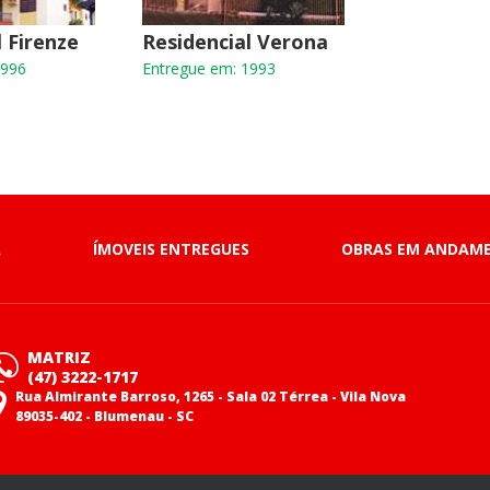
l Firenze
Residencial Verona
1996
Entregue em: 1993
A
ÍMOVEIS ENTREGUES
OBRAS EM ANDAM
MATRIZ
(47) 3222-1717
Rua Almirante Barroso, 1265 - Sala 02 Térrea - Vila Nova
89035-402 - Blumenau - SC