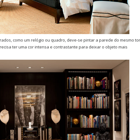
urados, como um relógio ou quadro, deve-se pintar a parede do mesmo t
a precisa ter uma cor intensa e contrastante para deixar o objeto mais