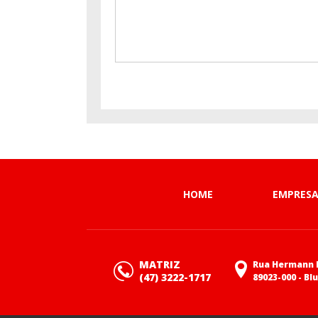
HOME
EMPRES
MATRIZ
Rua Hermann H
(47) 3222-1717
89023-000 - Bl