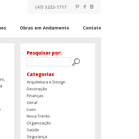
(47) 3222-1717
ues
Obras em Andamento
Contato
Pesquisar por:
Categorias
es,
Arquitetura e Design
té
Decoração
Finanças
Geral
a
Luxo
Nova Trento
Organização
Saúde
Segurança