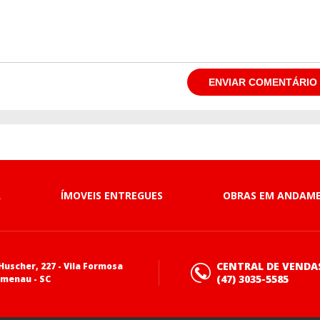
A
ÍMOVEIS ENTREGUES
OBRAS EM ANDAM
CENTRAL DE VENDA
uscher, 227 - Vila Formosa
(47) 3035-5585
umenau - SC