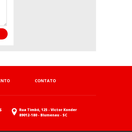
ENTO
CONTATO
S
Rua Timbó, 125 - Victor Konder
89012-180 - Blumenau - SC