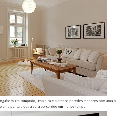
ngular muito comprido, uma dica é pintar as paredes menores com uma c
de uma ponta a outra será percorrido em menos tempo.